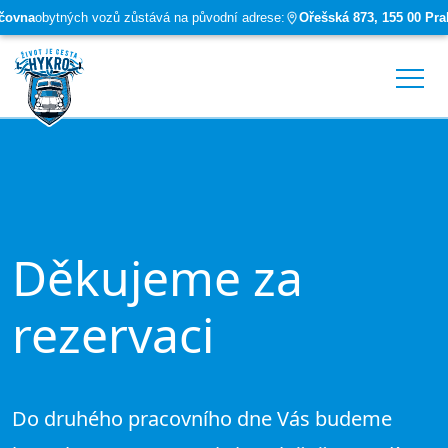
čovna
obytných vozů zůstává na původní adrese:
Ořešská 873, 155 00 Pra
Skip to main content
Děkujeme za
rezervaci
Do druhého pracovního dne Vás budeme